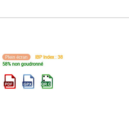
Plein écran
IBP Index : 38
58% non goudronné