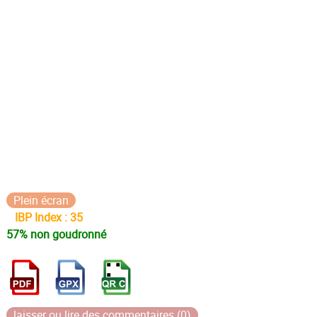
Plein écran
IBP Index : 35
57% non goudronné
laisser ou lire des commentaires (0)