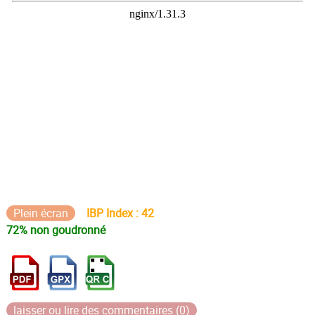
Plein écran
IBP Index : 42
72% non goudronné
laisser ou lire des commentaires (0)