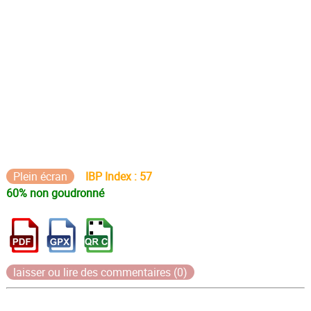
Plein écran
IBP Index : 57
60% non goudronné
laisser ou lire des commentaires (0)